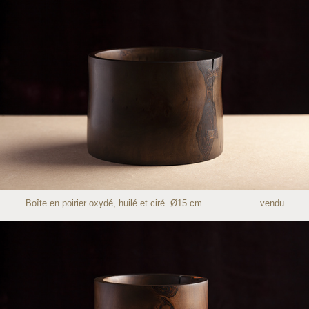
Boîte en poirier oxydé, huilé et ciré Ø15 cm vendu