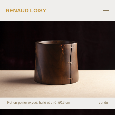
RENAUD LOISY
Pot en poirier oxydé, huilé et ciré Ø13 cm vendu