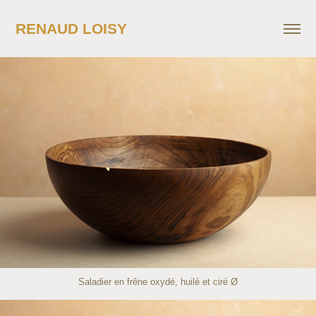
RENAUD LOISY
Saladier en frêne oxydé, huilé et ciré Ø