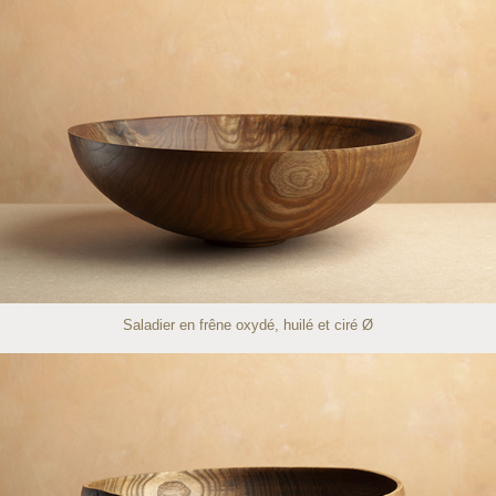
Saladier en frêne oxydé, huilé et ciré Ø