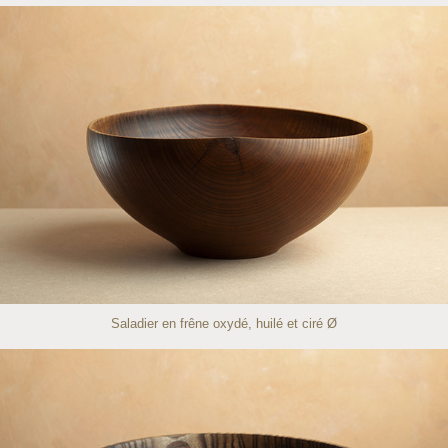
Saladier en frêne oxydé, huilé et ciré Ø